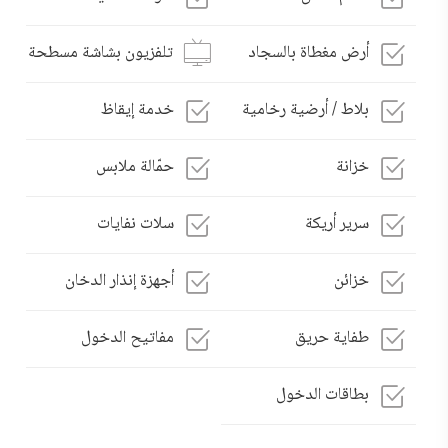
أرض مغطاة بالسجاد
تلفزيون بشاشة مسطحة
بلاط / أرضية رخامية
خدمة إيقاظ
خزانة
حمّالة ملابس
سرير أريكة
سلات نفايات
خزائن
أجهزة إنذار الدخان
طفاية حريق
مفاتيح الدخول
بطاقات الدخول