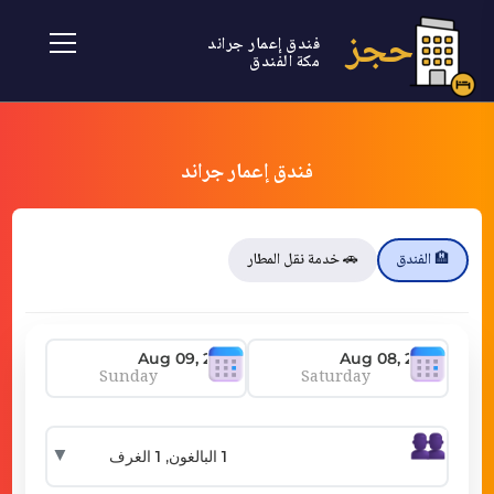
حجز
فندق إعمار جراند
مكة الفندق
فندق إعمار جراند
🏨 الفندق
🚗 خدمة نقل المطار
Sunday
Saturday
▼