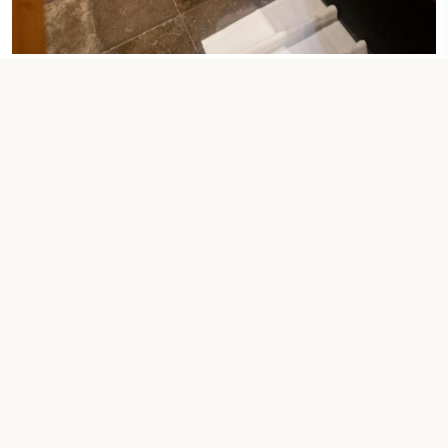
سريران مفردان
غرفة مزدوجة
التحقق من التواريخ
معلومات الاتصال بالممتلكات
شارع إبراهيم الخليل، حي المسفلة، مكة المكرمة، 21955,
مكة, المملكة العربية السعودية