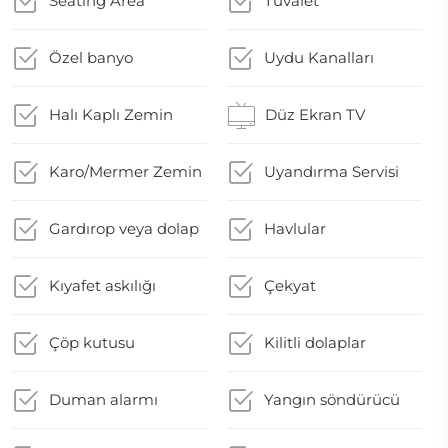
Seating Area
Tuvalet
Özel banyo
Uydu Kanalları
Halı Kaplı Zemin
Düz Ekran TV
Karo/Mermer Zemin
Uyandırma Servisi
Gardırop veya dolap
Havlular
Kıyafet askılığı
Çekyat
Çöp kutusu
Kilitli dolaplar
Duman alarmı
Yangın söndürücü