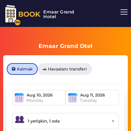
Emaar Grand
BOOK
Hotel
Emaar Grand Otel
🏨 Kalmak
🚗 Havaalanı transferi
Monday
Tuesday
▼