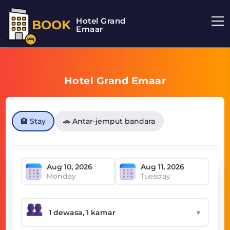
Hotel Grand
BOOK
Emaar
Hotel Grand Emaar
🏨 Stay
🚗 Antar-jemput bandara
Monday
Tuesday
▼