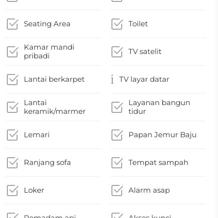
Seating Area
Toilet
Kamar mandi
TV satelit
pribadi
Lantai berkarpet
TV layar datar
Lantai
Layanan bangun
keramik/marmer
tidur
Lemari
Papan Jemur Baju
Ranjang sofa
Tempat sampah
Loker
Alarm asap
Pemadam api
Akses kunci